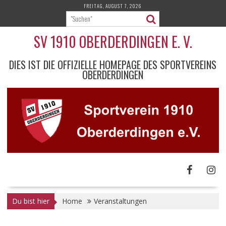
Skip
FREITAG, AUGUST 7, 2026
to
content
SV 1910 OBERDERDINGEN E. V.
DIES IST DIE OFFIZIELLE HOMEPAGE DES SPORTVEREINS
OBERDERDINGEN
Du bist hier
Home
Veranstaltungen