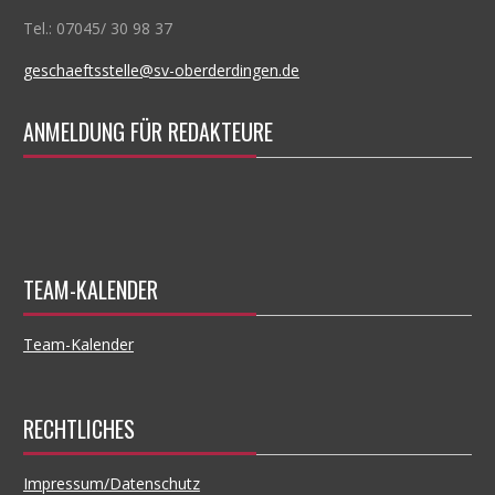
N
Tel.: 07045/ 30 98 37
A
V
geschaeftsstelle@sv-oberderdingen.de
I
G
ANMELDUNG FÜR REDAKTEURE
A
T
I
O
N
TEAM-KALENDER
Team-Kalender
RECHTLICHES
Impressum/Datenschutz