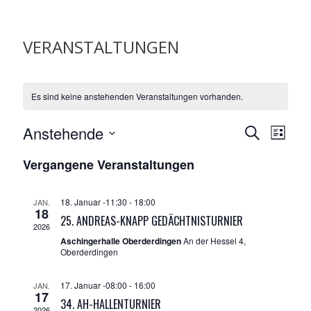
VERANSTALTUNGEN
Es sind keine anstehenden Veranstaltungen vorhanden.
V
V
Anstehende
S
L
E
E
u
D
R
i
R
Vergangene Veranstaltungen
c
A
a
s
A
h
N
t
t
N
S
e
u
e
18. Januar -11:30
-
18:00
S
JAN.
T
18
m
T
A
25. ANDREAS-KNAPP GEDÄCHTNISTURNIER
w
2026
L
A
Aschingerhalle Oberderdingen
An der Hessel 4,
ä
T
L
Oberderdingen
h
U
T
N
l
U
G
17. Januar -08:00
-
16:00
JAN.
e
N
17
A
34. AH-HALLENTURNIER
n
2026