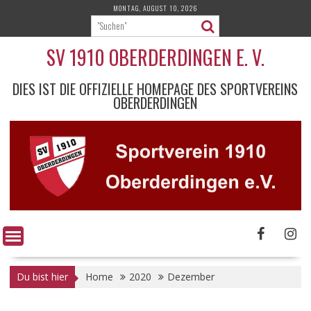
Skip
MONTAG, AUGUST 10, 2026
to
content
SV 1910 OBERDERDINGEN E. V.
DIES IST DIE OFFIZIELLE HOMEPAGE DES SPORTVEREINS
OBERDERDINGEN
Du bist hier
Home
2020
Dezember