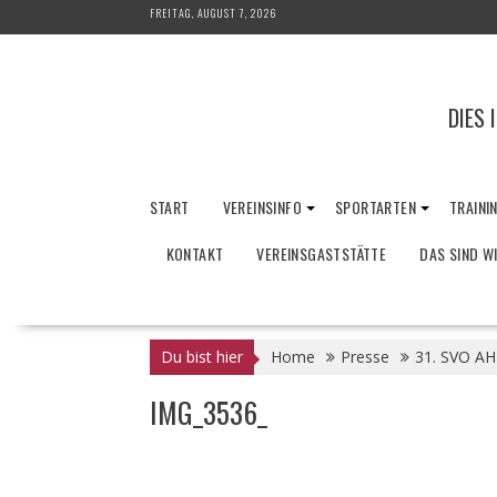
Skip
FREITAG, AUGUST 7, 2026
to
content
DIES 
START
VEREINSINFO
SPORTARTEN
TRAINI
KONTAKT
VEREINSGASTSTÄTTE
DAS SIND W
Du bist hier
Home
Presse
31. SVO AH
IMG_3536_