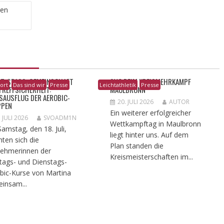
gen
T, SPASS, GEMEINSCHAFT U
SVO BEIM KREISMEHRKAMPF
ort
Das sind wir
Presse
Leichtathletik
Presse
REFFSICHERHEIT: T
MAULBRONN
AUSFLUG DER AEROBIC-G
20. JULI 2026
AUTOR
PEN
Ein weiterer erfolgreicher
. JULI 2026
SVOADM1N
Wettkampftag in Maulbronn
amstag, den 18. Juli,
liegt hinter uns. Auf dem
ten sich die
Plan standen die
nehmerinnen der
Kreismeisterschaften im...
ags- und Dienstags-
bic-Kurse von Martina
insam...