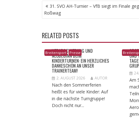
BEITRAGSNAVIGATION
31. SVO AH-Turnier – VfB siegt im Finale ge
Roßwag
RELATED POSTS
VERABSCHIEDUNG UND
​SPOR
Breitensport
Presse
Breitensp
NEUBEGINN BEIM
ND T
KINDERTURNEN: EIN HERZLICHES
AGES
DANKESCHÖN AN UNSER
RUP
TRAINERTEAM!
24
2. AUGUST 2026
AUTOR
Am S
Nach den Sommerferien
mach
heißt es für viele Kinder: Auf
Teil
in die nächste Turngruppe!
Mont
Doch nicht nur...
Aero
geme