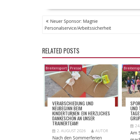
BEITRAGSNAVIGATION
Neuer Sponsor: Magnie
Personalservice/Arbeitssicherheit
RELATED POSTS
Breitensport
Presse
Breitensp
VERABSCHIEDUNG UND
​SPOR
NEUBEGINN BEIM
ND T
KINDERTURNEN: EIN HERZLICHES
AGES
DANKESCHÖN AN UNSER
RUP
TRAINERTEAM!
24
2. AUGUST 2026
AUTOR
Am S
Nach den Sommerferien
mach