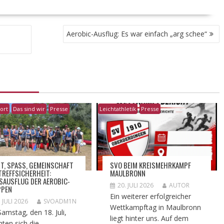
Aerobic-Ausflug: Es war einfach „arg schee“
ort
Das sind wir
Presse
Leichtathletik
Presse
T, SPASS, GEMEINSCHAFT U
SVO BEIM KREISMEHRKAMPF
REFFSICHERHEIT: T
MAULBRONN
AUSFLUG DER AEROBIC-G
20. JULI 2026
AUTOR
PEN
Ein weiterer erfolgreicher
. JULI 2026
SVOADM1N
Wettkampftag in Maulbronn
amstag, den 18. Juli,
liegt hinter uns. Auf dem
ten sich die