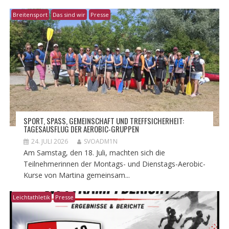
Breitensport
Das sind wir
Presse
​SPORT, SPASS, GEMEINSCHAFT UND TREFFSICHERHEIT: T
AGESAUSFLUG DER AEROBIC-GRUPPEN
24. JULI 2026
SVOADM1N
Am Samstag, den 18. Juli, machten sich die
Teilnehmerinnen der Montags- und Dienstags-Aerobic-
Kurse von Martina gemeinsam...
Leichtathletik
Presse