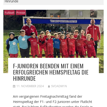
Hinrunde
Fußball
Presse
F-JUNIOREN BEENDEN MIT EINEM
ERFOLGREICHEN HEIMSPIELTAG DIE
HINRUNDE
11. NOVEMBER 2024
SVOADM1N
Am vergangenen Freitagnachmittag fand der
Heimspieltag der F1- und F2-Junioren unter Flutlicht
statt. Bei kühlem Fußballwetter wurden die Spiele in