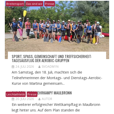
Breitensport
Das sind wir
Presse
​SPORT, SPASS, GEMEINSCHAFT UND TREFFSICHERHEIT: T
AGESAUSFLUG DER AEROBIC-GRUPPEN
24. JULI 2026
SVOADM1N
Am Samstag, den 18. Juli, machten sich die
Teilnehmerinnen der Montags- und Dienstags-Aerobic-
Kurse von Martina gemeinsam...
SVO BEIM KREISMEHRKAMPF MAULBRONN
Leichtathletik
Presse
20. JULI 2026
AUTOR
Ein weiterer erfolgreicher Wettkampftag in Maulbronn
liegt hinter uns. Auf dem Plan standen die