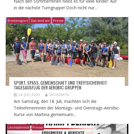
Nach den Sommerferien heißt es für viele Kinder: Auf
in die nächste Turngruppe! Doch nicht nur...
Breitensport
Das sind wir
Presse
​SPORT, SPASS, GEMEINSCHAFT UND TREFFSICHERHEIT: T
AGESAUSFLUG DER AEROBIC-GRUPPEN
24. JULI 2026
SVOADM1N
Am Samstag, den 18. Juli, machten sich die
Teilnehmerinnen der Montags- und Dienstags-Aerobic-
Kurse von Martina gemeinsam...
Leichtathletik
Presse