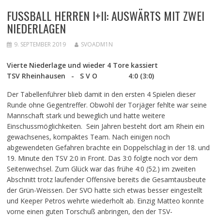
FUSSBALL HERREN I+II: AUSWÄRTS MIT ZWEI N
IEDERLAGEN
9. SEPTEMBER 2019
SVOADM1N
Vierte Niederlage und wieder 4 Tore kassiert
TSV Rheinhausen - S V O 4:0 (3:0)
Der Tabellenführer blieb damit in den ersten 4 Spielen dieser
Runde ohne Gegentreffer. Obwohl der Torjäger fehlte war seine
Mannschaft stark und beweglich und hatte weitere
Einschussmöglichkeiten. Sein Jahren besteht dort am Rhein ein
gewachsenes, kompaktes Team. Nach einigen noch
abgewendeten Gefahren brachte ein Doppelschlag in der 18. und
19. Minute den TSV 2:0 in Front. Das 3:0 folgte noch vor dem
Seitenwechsel. Zum Glück war das frühe 4:0 (52.) im zweiten
Abschnitt trotz laufender Offensive bereits die Gesamtausbeute
der Grün-Weissen. Der SVO hatte sich etwas besser eingestellt
und Keeper Petros wehrte wiederholt ab. Einzig Matteo konnte
vorne einen guten Torschuß anbringen, den der TSV-