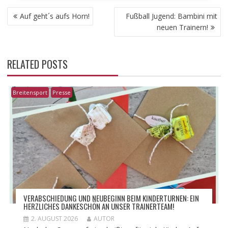
BEITRAGSNAVIGATION
Auf geht´s aufs Horn!
Fußball Jugend: Bambini mit
neuen Trainern!
RELATED POSTS
Breitensport
Presse
VERABSCHIEDUNG UND NEUBEGINN BEIM KINDERTURNEN: EIN
HERZLICHES DANKESCHÖN AN UNSER TRAINERTEAM!
2. AUGUST 2026
AUTOR