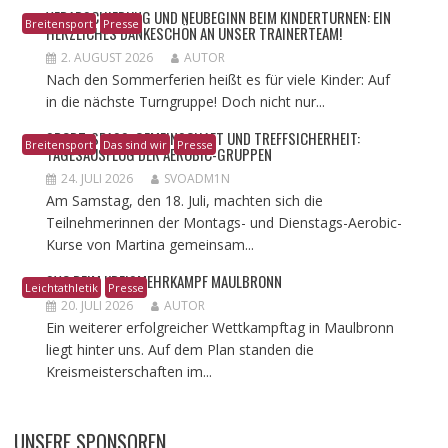
VERABSCHIEDUNG UND NEUBEGINN BEIM KINDERTURNEN: EIN
Breitensport
Presse
HERZLICHES DANKESCHÖN AN UNSER TRAINERTEAM!
2. AUGUST 2026
AUTOR
Nach den Sommerferien heißt es für viele Kinder: Auf
in die nächste Turngruppe! Doch nicht nur...
​SPORT, SPASS, GEMEINSCHAFT UND TREFFSICHERHEIT: T
Breitensport
Das sind wir
Presse
AGESAUSFLUG DER AEROBIC-GRUPPEN
24. JULI 2026
SVOADM1N
Am Samstag, den 18. Juli, machten sich die
Teilnehmerinnen der Montags- und Dienstags-Aerobic-
Kurse von Martina gemeinsam...
SVO BEIM KREISMEHRKAMPF MAULBRONN
Leichtathletik
Presse
20. JULI 2026
AUTOR
Ein weiterer erfolgreicher Wettkampftag in Maulbronn
liegt hinter uns. Auf dem Plan standen die
Kreismeisterschaften im...
UNSERE SPONSOREN