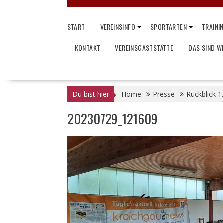
START
VEREINSINFO
SPORTARTEN
TRAINI
KONTAKT
VEREINSGASTSTÄTTE
DAS SIND W
Du bist hier
Home
Presse
Rückblick 
20230729_121609