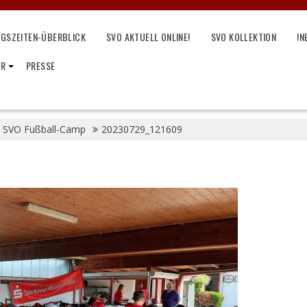
NGSZEITEN-ÜBERBLICK
SVO AKTUELL ONLINE!
SVO KOLLEKTION
!N
IR
PRESSE
1. SVO Fußball-Camp
20230729_121609