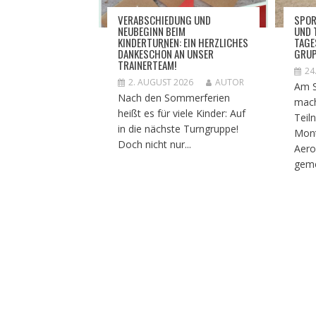
VERABSCHIEDUNG UND
​SPOR
NEUBEGINN BEIM
ND T
KINDERTURNEN: EIN HERZLICHES
AGES
DANKESCHÖN AN UNSER
RUP
TRAINERTEAM!
24
2. AUGUST 2026
AUTOR
Am S
Nach den Sommerferien
mach
heißt es für viele Kinder: Auf
Teil
in die nächste Turngruppe!
Mont
Doch nicht nur...
Aero
geme