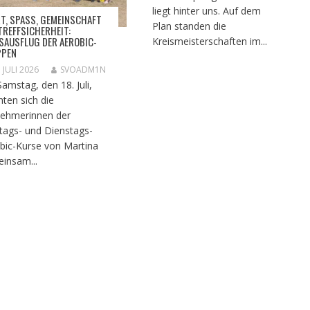
liegt hinter uns. Auf dem
T, SPASS, GEMEINSCHAFT U
Plan standen die
REFFSICHERHEIT: T
AUSFLUG DER AEROBIC-G
Kreismeisterschaften im...
PEN
. JULI 2026
SVOADM1N
amstag, den 18. Juli,
ten sich die
nehmerinnen der
ags- und Dienstags-
bic-Kurse von Martina
insam...