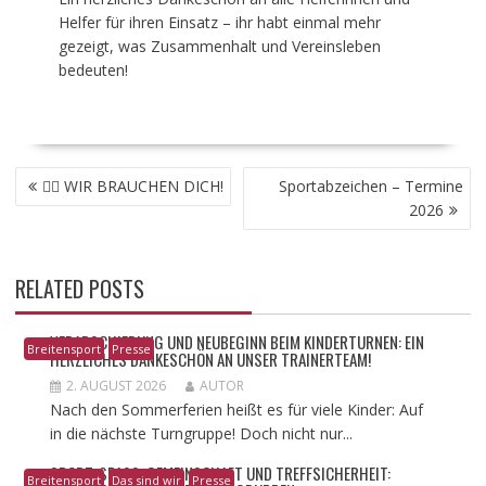
Helfer für ihren Einsatz – ihr habt einmal mehr
gezeigt, was Zusammenhalt und Vereinsleben
bedeuten!
BEITRAGSNAVIGATION
🤸‍♂️ WIR BRAUCHEN DICH!
Sportabzeichen – Termine
2026
RELATED POSTS
VERABSCHIEDUNG UND NEUBEGINN BEIM KINDERTURNEN: EIN
Breitensport
Presse
HERZLICHES DANKESCHÖN AN UNSER TRAINERTEAM!
2. AUGUST 2026
AUTOR
Nach den Sommerferien heißt es für viele Kinder: Auf
in die nächste Turngruppe! Doch nicht nur...
​SPORT, SPASS, GEMEINSCHAFT UND TREFFSICHERHEIT: T
Breitensport
Das sind wir
Presse