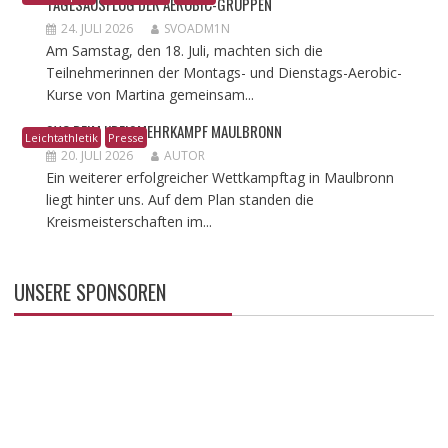
AGESAUSFLUG DER AEROBIC-GRUPPEN
24. JULI 2026
SVOADM1N
Am Samstag, den 18. Juli, machten sich die
Teilnehmerinnen der Montags- und Dienstags-Aerobic-
Kurse von Martina gemeinsam...
SVO BEIM KREISMEHRKAMPF MAULBRONN
Leichtathletik
Presse
20. JULI 2026
AUTOR
Ein weiterer erfolgreicher Wettkampftag in Maulbronn
liegt hinter uns. Auf dem Plan standen die
Kreismeisterschaften im...
UNSERE SPONSOREN