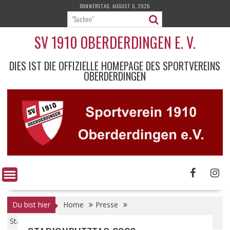
Skip
DONNERSTAG, AUGUST 6, 2026
to
content
SV 1910 OBERDERDINGEN E. V.
DIES IST DIE OFFIZIELLE HOMEPAGE DES SPORTVEREINS
OBERDERDINGEN
Du bist hier
Home
Presse
Stadionputztag 2026 – Gemeinsam für unsere Anlage