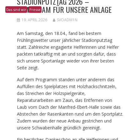
STADIONPUTZTAG 2026 –
GEMEINSAM FÜR UNSERE ANLAGE
Das sind wir
Presse
19. APRIL 2026
SVOADM1N
Am Samstag, den 18.04., fand bei bestem
Frühlingswetter unser jährlicher Stadionputztag
statt. Zahlreiche engagierte Helferinnen und Helfer
packten tatkräftig mit an und sorgten dafür, dass
sich unsere Sportanlage wieder von ihrer besten
Seite zeigt.
Auf dem Programm standen unter anderem das
Auffüllen des Spielplatzes mit Holzhackschnitzeln,
das Streichen der Holzspielgeräte,
Reparaturarbeiten am Zaun, das Entfernen von
Laub vom Dach der Manfred‑Ebert‑Halle sowie das
Abstechen der Rasenkanten rund um den Sportplatz.
Zudem wurden der neue Anbau gestrichen und
unsere Schwabenhalle gründlich gereinigt.
Ein herzliches Dankeschön an alle Helferinnen und