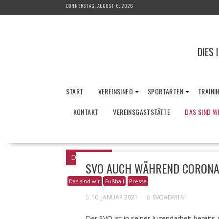
Skip
DONNERSTAG, AUGUST 6, 2026
to
content
DIES 
START
VEREINSINFO
SPORTARTEN
TRAINI
KONTAKT
VEREINSGASTSTÄTTE
DAS SIND W
Du bist hier
Home
Presse
SVO auch w
SVO AUCH WÄHREND CORONA 
FOKUS!
Das sind wir
Fußball
Presse
10. JANUAR 2021
SVOADM1N
Der SVO ist in seiner Jugendarbeit bereits 