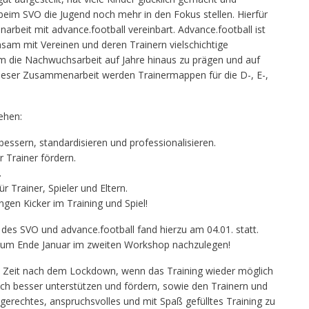
 beim SVO die Jugend noch mehr in den Fokus stellen. Hierfür
arbeit mit advance.football vereinbart. Advance.football ist
sam mit Vereinen und deren Trainern vielschichtige
m die Nachwuchsarbeit auf Jahre hinaus zu prägen und auf
dieser Zusammenarbeit werden Trainermappen für die D-, E-,
ehen:
ssern, standardisieren und professionalisieren.
Trainer fördern.
.
 Trainer, Spieler und Eltern.
n Kicker im Training und Spiel!
 des SVO und advance.football fand hierzu am 04.01. statt.
 um Ende Januar im zweiten Workshop nachzulegen!
die Zeit nach dem Lockdown, wenn das Training wieder möglich
och besser unterstützen und fördern, sowie den Trainern und
sgerechtes, anspruchsvolles und mit Spaß gefülltes Training zu