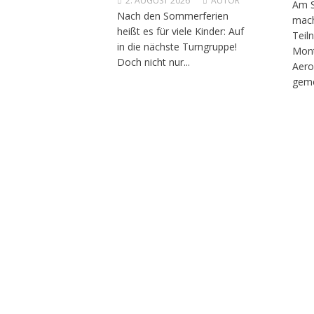
2. AUGUST 2026
AUTOR
Am S
Nach den Sommerferien
mach
heißt es für viele Kinder: Auf
Teil
in die nächste Turngruppe!
Mont
Doch nicht nur...
Aero
geme