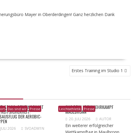
cherungsbüro Mayer in Oberderdingen! Ganz herzlichen Dank
Erstes Training im Studio 1
T, SPASS, GEMEINSCHAFT U
SVO BEIM KREISMEHRKAMPF
ort
Das sind wir
Presse
Leichtathletik
Presse
REFFSICHERHEIT: T
MAULBRONN
AUSFLUG DER AEROBIC-G
20. JULI 2026
AUTOR
PEN
Ein weiterer erfolgreicher
 JULI 2026
SVOADM1N
Wettkampftag in Maulbronn