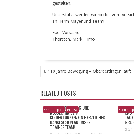
gestalten.
Unterstützt werden wir hierbei vom Versi
an Herrn Mayer und Team!
Euer Vorstand
Thorsten, Mark, Timo
BEITRAGSNAVIGATION
110 Jahre Bewegung – Oberderdingen läuft
RELATED POSTS
VERABSCHIEDUNG UND
​SPOR
Breitensport
Presse
Breitensp
NEUBEGINN BEIM
ND T
KINDERTURNEN: EIN HERZLICHES
AGES
DANKESCHÖN AN UNSER
RUP
TRAINERTEAM!
24.