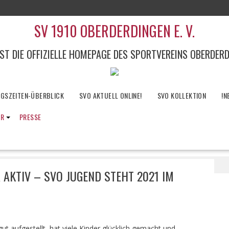
SV 1910 OBERDERDINGEN E. V.
IST DIE OFFIZIELLE HOMEPAGE DES SPORTVEREINS OBERDER
NGSZEITEN-ÜBERBLICK
SVO AKTUELL ONLINE!
SVO KOLLEKTION
!N
IR
PRESSE
ährend Corona aktiv – SVO Jugend steht 2021 im Fokus!
AKTIV – SVO JUGEND STEHT 2021 IM
gut aufgestellt, hat viele Kinder glücklich gemacht und