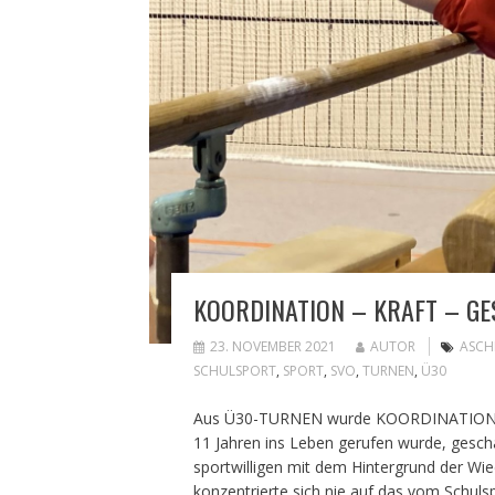
KOORDINATION – KRAFT – GE
23. NOVEMBER 2021
AUTOR
ASCH
SCHULSPORT
,
SPORT
,
SVO
,
TURNEN
,
Ü30
Aus Ü30-TURNEN wurde KOORDINATION – 
11 Jahren ins Leben gerufen wurde, gescha
sportwilligen mit dem Hintergrund der Wied
konzentrierte sich nie auf das vom Schul