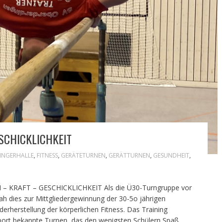
SCHICKLICHKEIT
INGERHALLE
,
FITNESS
,
GERÄTETURNEN
,
GERÄTTURNEN
,
GESUNDHEIT
,
KRAFT – GESCHICKLICHKEIT Als die Ü30-Turngruppe vor
h dies zur Mittgliedergewinnung der 30-5o jährigen
erherstellung der körperlichen Fitness. Das Training
sport bekannte Turnen, das den wenigsten Schülern Spaß