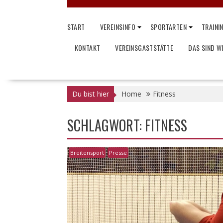
START
VEREINSINFO
SPORTARTEN
TRAINI
KONTAKT
VEREINSGASTSTÄTTE
DAS SIND W
Du bist hier
Home
Fitness
SCHLAGWORT:
FITNESS
Breitensport
Presse