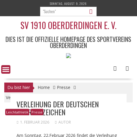
Skip
SONNTAG, AUGUST 9, 2026
to
content
SV 1910 OBERDERDINGEN E. V.
DIES IST DIE OFFIZIELLE HOMEPAGE DES SPORTVEREINS
OBERDERDINGEN
Du bist hier
Home
Presse
Verleihung der deutschen Sportabzeichen
VERLEIHUNG DER DEUTSCHEN
SPORTABZEICHEN
Leichtathletik
Presse
1. FEBRUAR 2026
AUTOR
Am Sonntag, 22.Februar 2026 findet die Verleihung