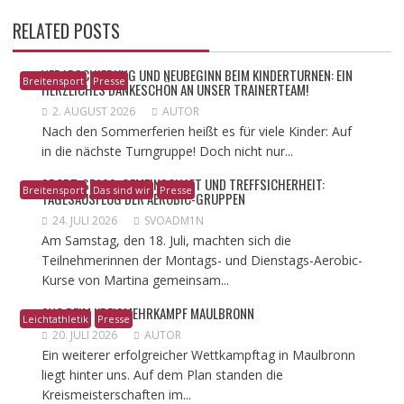
RELATED POSTS
VERABSCHIEDUNG UND NEUBEGINN BEIM KINDERTURNEN: EIN
Breitensport
Presse
HERZLICHES DANKESCHÖN AN UNSER TRAINERTEAM!
2. AUGUST 2026
AUTOR
Nach den Sommerferien heißt es für viele Kinder: Auf
in die nächste Turngruppe! Doch nicht nur...
​SPORT, SPASS, GEMEINSCHAFT UND TREFFSICHERHEIT: T
Breitensport
Das sind wir
Presse
AGESAUSFLUG DER AEROBIC-GRUPPEN
24. JULI 2026
SVOADM1N
Am Samstag, den 18. Juli, machten sich die
Teilnehmerinnen der Montags- und Dienstags-Aerobic-
Kurse von Martina gemeinsam...
SVO BEIM KREISMEHRKAMPF MAULBRONN
Leichtathletik
Presse
20. JULI 2026
AUTOR
Ein weiterer erfolgreicher Wettkampftag in Maulbronn
liegt hinter uns. Auf dem Plan standen die
Kreismeisterschaften im...