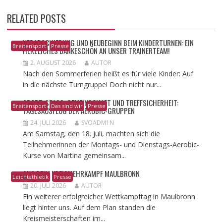
RELATED POSTS
VERABSCHIEDUNG UND NEUBEGINN BEIM KINDERTURNEN: EIN
Breitensport
Presse
HERZLICHES DANKESCHÖN AN UNSER TRAINERTEAM!
2. AUGUST 2026
AUTOR
Nach den Sommerferien heißt es für viele Kinder: Auf
in die nächste Turngruppe! Doch nicht nur...
​SPORT, SPASS, GEMEINSCHAFT UND TREFFSICHERHEIT: T
Breitensport
Das sind wir
Presse
AGESAUSFLUG DER AEROBIC-GRUPPEN
24. JULI 2026
SVOADM1N
Am Samstag, den 18. Juli, machten sich die
Teilnehmerinnen der Montags- und Dienstags-Aerobic-
Kurse von Martina gemeinsam...
SVO BEIM KREISMEHRKAMPF MAULBRONN
Leichtathletik
Presse
20. JULI 2026
AUTOR
Ein weiterer erfolgreicher Wettkampftag in Maulbronn
liegt hinter uns. Auf dem Plan standen die
Kreismeisterschaften im...