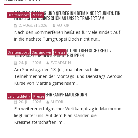
VERABSCHIEDUNG UND NEUBEGINN BEIM KINDERTURNEN: EIN
Breitensport
Presse
HERZLICHES DANKESCHÖN AN UNSER TRAINERTEAM!
2. AUGUST 2026
AUTOR
Nach den Sommerferien heißt es für viele Kinder: Auf
in die nächste Turngruppe! Doch nicht nur...
​SPORT, SPASS, GEMEINSCHAFT UND TREFFSICHERHEIT: T
Breitensport
Das sind wir
Presse
AGESAUSFLUG DER AEROBIC-GRUPPEN
24. JULI 2026
SVOADM1N
Am Samstag, den 18. Juli, machten sich die
Teilnehmerinnen der Montags- und Dienstags-Aerobic-
Kurse von Martina gemeinsam...
SVO BEIM KREISMEHRKAMPF MAULBRONN
Leichtathletik
Presse
20. JULI 2026
AUTOR
Ein weiterer erfolgreicher Wettkampftag in Maulbronn
liegt hinter uns. Auf dem Plan standen die
Kreismeisterschaften im...