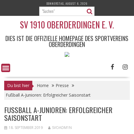
Skip
DONNERSTAG, AUGUST 6, 2026
to
content
SV 1910 OBERDERDINGEN E. V.
DIES IST DIE OFFIZIELLE HOMEPAGE DES SPORTVEREINS
OBERDERDINGEN
Du bist hier
Home
Presse
Fußball A-Junioren: Erfolgreicher Saisonstart
FUSSBALL A-JUNIOREN: ERFOLGREICHER S
AISONSTART
18. SEPTEMBER 2019
SVOADM1N