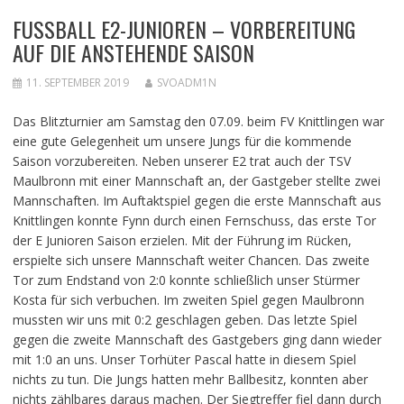
FUSSBALL E2-JUNIOREN – VORBEREITUNG A
UF DIE ANSTEHENDE SAISON
11. SEPTEMBER 2019
SVOADM1N
Das Blitzturnier am Samstag den 07.09. beim FV Knittlingen war
eine gute Gelegenheit um unsere Jungs für die kommende
Saison vorzubereiten. Neben unserer E2 trat auch der TSV
Maulbronn mit einer Mannschaft an, der Gastgeber stellte zwei
Mannschaften. Im Auftaktspiel gegen die erste Mannschaft aus
Knittlingen konnte Fynn durch einen Fernschuss, das erste Tor
der E Junioren Saison erzielen. Mit der Führung im Rücken,
erspielte sich unsere Mannschaft weiter Chancen. Das zweite
Tor zum Endstand von 2:0 konnte schließlich unser Stürmer
Kosta für sich verbuchen. Im zweiten Spiel gegen Maulbronn
mussten wir uns mit 0:2 geschlagen geben. Das letzte Spiel
gegen die zweite Mannschaft des Gastgebers ging dann wieder
mit 1:0 an uns. Unser Torhüter Pascal hatte in diesem Spiel
nichts zu tun. Die Jungs hatten mehr Ballbesitz, konnten aber
nichts zählbares daraus machen. Der Siegtreffer fiel dann durch