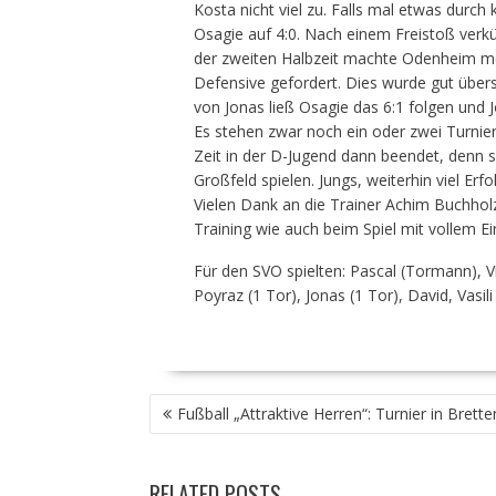
Kosta nicht viel zu. Falls mal etwas durc
Osagie auf 4:0. Nach einem Freistoß verkü
der zweiten Halbzeit machte Odenheim m
Defensive gefordert. Dies wurde gut übers
von Jonas ließ Osagie das 6:1 folgen und 
Es stehen zwar noch ein oder zwei Turnier
Zeit in der D-Jugend dann beendet, denn s
Großfeld spielen. Jungs, weiterhin viel Erf
Vielen Dank an die Trainer Achim Buchh
Training wie auch beim Spiel mit vollem E
Für den SVO spielten: Pascal (Tormann), Vi
Poyraz (1 Tor), Jonas (1 Tor), David, Vasili
BEITRAGSNAVIGATION
Fußball „Attraktive Herren“: Turnier in Brette
RELATED POSTS