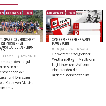
ort
Das sind wir
Presse
Leichtathletik
Presse
T, SPASS, GEMEINSCHAFT U
SVO BEIM KREISMEHRKAMPF
REFFSICHERHEIT: T
MAULBRONN
AUSFLUG DER AEROBIC-G
20. JULI 2026
AUTOR
PEN
Ein weiterer erfolgreicher
. JULI 2026
SVOADM1N
Wettkampftag in Maulbronn
amstag, den 18. Juli,
liegt hinter uns. Auf dem
ten sich die
Plan standen die
nehmerinnen der
Kreismeisterschaften im...
ags- und Dienstags-
bic-Kurse von Martina
insam...