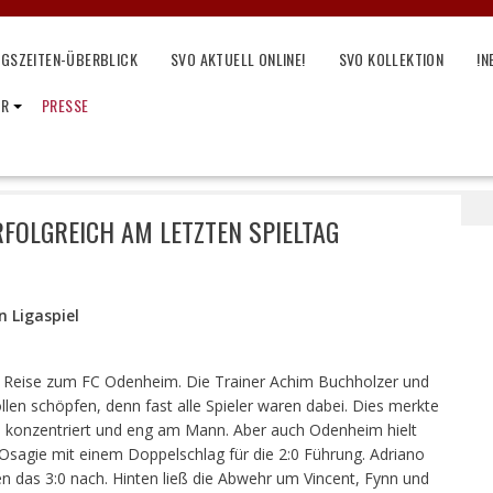
NGSZEITEN-ÜBERBLICK
SVO AKTUELL ONLINE!
SVO KOLLEKTION
!N
IR
PRESSE
Junioren: D1 erfolgreich am letzten Spieltag
RFOLGREICH AM LETZTEN SPIELTAG
n Ligaspiel
ie Reise zum FC Odenheim. Die Trainer Achim Buchholzer und
n schöpfen, denn fast alle Spieler waren dabei. Dies merkte
 konzentriert und eng am Mann. Aber auch Odenheim hielt
Osagie mit einem Doppelschlag für die 2:0 Führung. Adriano
n das 3:0 nach. Hinten ließ die Abwehr um Vincent, Fynn und