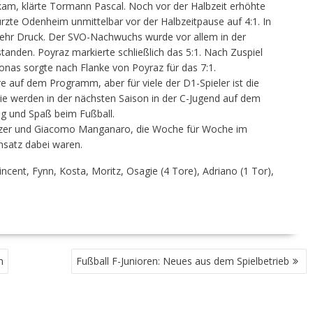
h kam, klärte Tormann Pascal. Noch vor der Halbzeit erhöhte
rzte Odenheim unmittelbar vor der Halbzeitpause auf 4:1. In
ehr Druck. Der SVO-Nachwuchs wurde vor allem in der
tanden. Poyraz markierte schließlich das 5:1. Nach Zuspiel
Jonas sorgte nach Flanke von Poyraz für das 7:1.
e auf dem Programm, aber für viele der D1-Spieler ist die
ie werden in der nächsten Saison in der C-Jugend auf dem
olg und Spaß beim Fußball.
olzer und Giacomo Manganaro, die Woche für Woche im
insatz dabei waren.
ncent, Fynn, Kosta, Moritz, Osagie (4 Tore), Adriano (1 Tor),
n
Fußball F-Junioren: Neues aus dem Spielbetrieb