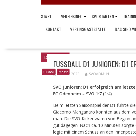
START
VEREINSINFO
SPORTARTEN
TRAINI
KONTAKT
VEREINSGASTSTÄTTE
DAS SIND W
Du bist hier
Home
Presse
Fußball D1-
FUSSBALL D1-JUNIOREN: D1 E
Fußball
Presse
21. MAI 2023
SVOADM1N
SVO Junioren: D1 erfolgreich am letzte
FC Odenheim – SVO 1:7 (1:4)
Beim letzten Saisonspiel der D1 führte d
Giacomo Manganaro konnten aus dem volle
man. Die SVO-Kicker waren von Beginn an
gut dagegen. Nach ca. 10 Minuten sorgte 
legte mit einem Schuss an den Innenposte