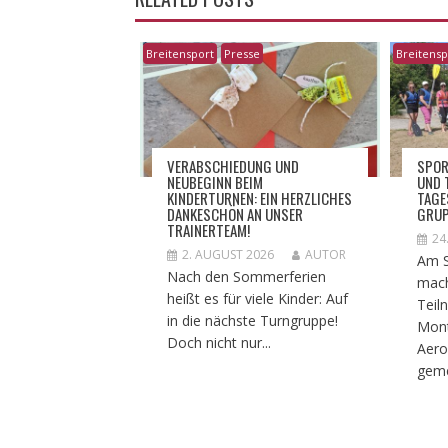
Breitensport
Presse
Breitensp
VERABSCHIEDUNG UND
​SPOR
NEUBEGINN BEIM
ND T
KINDERTURNEN: EIN HERZLICHES
AGES
DANKESCHÖN AN UNSER
RUP
TRAINERTEAM!
24
2. AUGUST 2026
AUTOR
Am S
Nach den Sommerferien
mach
heißt es für viele Kinder: Auf
Teil
in die nächste Turngruppe!
Mont
Doch nicht nur...
Aero
geme