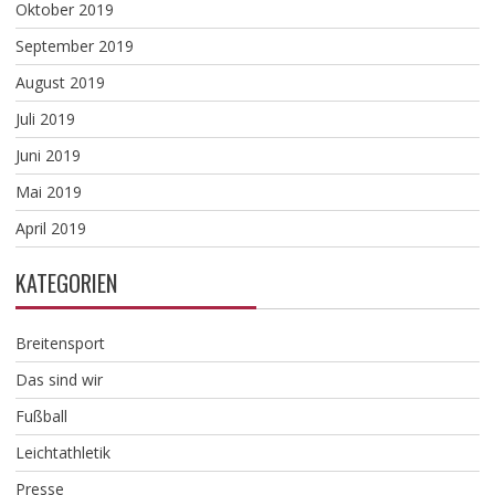
Oktober 2019
September 2019
August 2019
Juli 2019
Juni 2019
Mai 2019
April 2019
KATEGORIEN
Breitensport
Das sind wir
Fußball
Leichtathletik
Presse