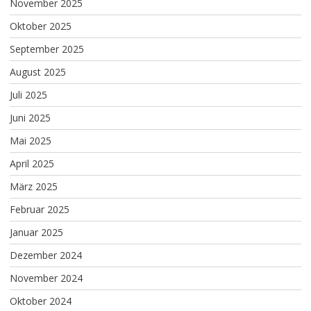
November 2025
Oktober 2025
September 2025
August 2025
Juli 2025
Juni 2025
Mai 2025
April 2025
März 2025
Februar 2025
Januar 2025
Dezember 2024
November 2024
Oktober 2024