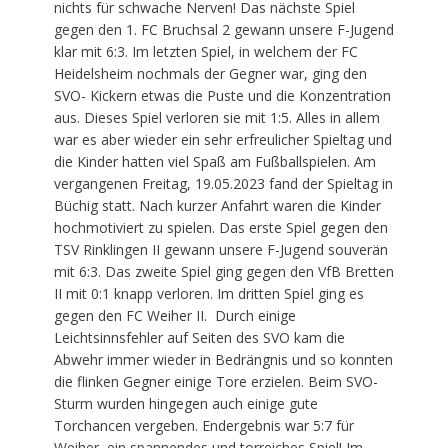
nichts für schwache Nerven! Das nächste Spiel
gegen den 1. FC Bruchsal 2 gewann unsere F-Jugend
klar mit 6:3. Im letzten Spiel, in welchem der FC
Heidelsheim nochmals der Gegner war, ging den
SVO- Kickern etwas die Puste und die Konzentration
aus. Dieses Spiel verloren sie mit 1:5. Alles in allem
war es aber wieder ein sehr erfreulicher Spieltag und
die Kinder hatten viel Spaß am Fußballspielen. Am
vergangenen Freitag, 19.05.2023 fand der Spieltag in
Büchig statt. Nach kurzer Anfahrt waren die Kinder
hochmotiviert zu spielen. Das erste Spiel gegen den
TSV Rinklingen II gewann unsere F-Jugend souverän
mit 6:3. Das zweite Spiel ging gegen den VfB Bretten
II mit 0:1 knapp verloren. Im dritten Spiel ging es
gegen den FC Weiher II. Durch einige
Leichtsinnsfehler auf Seiten des SVO kam die
Abwehr immer wieder in Bedrängnis und so konnten
die flinken Gegner einige Tore erzielen. Beim SVO-
Sturm wurden hingegen auch einige gute
Torchancen vergeben. Endergebnis war 5:7 für
Weiher, ein spannendes und torreiches Spiel! Im