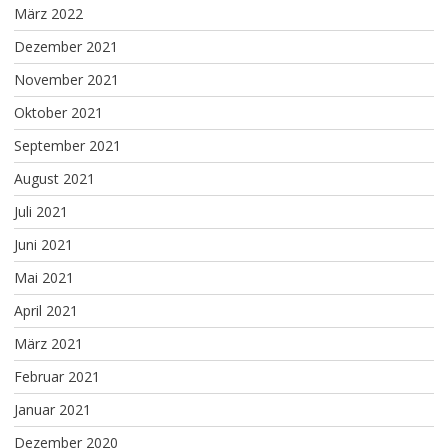
März 2022
Dezember 2021
November 2021
Oktober 2021
September 2021
August 2021
Juli 2021
Juni 2021
Mai 2021
April 2021
März 2021
Februar 2021
Januar 2021
Dezember 2020