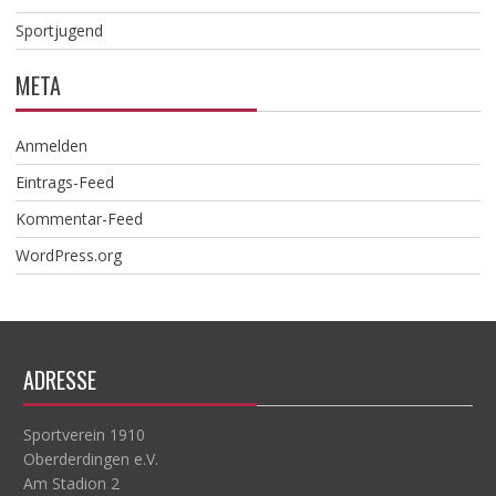
Sportjugend
META
Anmelden
Eintrags-Feed
Kommentar-Feed
WordPress.org
ADRESSE
Sportverein 1910
Oberderdingen e.V.
Am Stadion 2