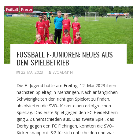
Fußball
Presse
FUSSBALL F-JUNIOREN: NEUES AUS D
EM SPIELBETRIEB
22. MAI 2023
SVOADM1N
Die F- Jugend hatte am Freitag, 12. Mai 2023 ihren
nächsten Spieltag in Menzingen. Nach anfänglichen
Schwierigkeiten den richtigen Spielort zu finden,
absolvierten die SVO- Kicker einen erfolgreichen
Spieltag. Das erste Spiel gegen den FC Heidelsheim
ging 2:2 unentschieden aus. Das zweite Spiel, das
Derby gegen den FC Flehingen, konnten die SVO-
Kicker knapp mit 3:2 für sich entscheiden und war