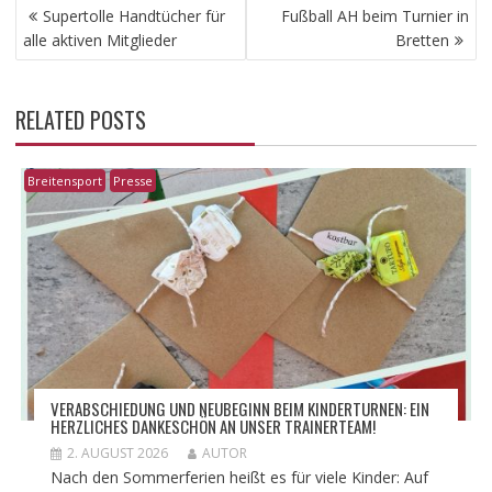
BEITRAGSNAVIGATION
Supertolle Handtücher für
Fußball AH beim Turnier in
alle aktiven Mitglieder
Bretten
RELATED POSTS
Breitensport
Presse
VERABSCHIEDUNG UND NEUBEGINN BEIM KINDERTURNEN: EIN
HERZLICHES DANKESCHÖN AN UNSER TRAINERTEAM!
2. AUGUST 2026
AUTOR
Nach den Sommerferien heißt es für viele Kinder: Auf