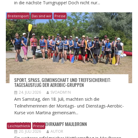
in die nächste Turngruppe! Doch nicht nur...
Breitensport
Das sind wir
Presse
​SPORT, SPASS, GEMEINSCHAFT UND TREFFSICHERHEIT: T
AGESAUSFLUG DER AEROBIC-GRUPPEN
24. JULI 2026
SVOADM1N
Am Samstag, den 18. Juli, machten sich die
Teilnehmerinnen der Montags- und Dienstags-Aerobic-
Kurse von Martina gemeinsam...
SVO BEIM KREISMEHRKAMPF MAULBRONN
Leichtathletik
Presse
20. JULI 2026
AUTOR