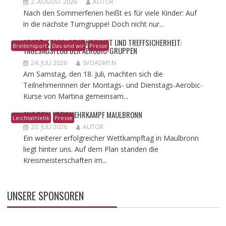
2. AUGUST 2026
AUTOR
Nach den Sommerferien heißt es für viele Kinder: Auf
in die nächste Turngruppe! Doch nicht nur...
​SPORT, SPASS, GEMEINSCHAFT UND TREFFSICHERHEIT: T
Breitensport
Das sind wir
Presse
AGESAUSFLUG DER AEROBIC-GRUPPEN
24. JULI 2026
SVOADM1N
Am Samstag, den 18. Juli, machten sich die
Teilnehmerinnen der Montags- und Dienstags-Aerobic-
Kurse von Martina gemeinsam...
SVO BEIM KREISMEHRKAMPF MAULBRONN
Leichtathletik
Presse
20. JULI 2026
AUTOR
Ein weiterer erfolgreicher Wettkampftag in Maulbronn
liegt hinter uns. Auf dem Plan standen die
Kreismeisterschaften im...
UNSERE SPONSOREN