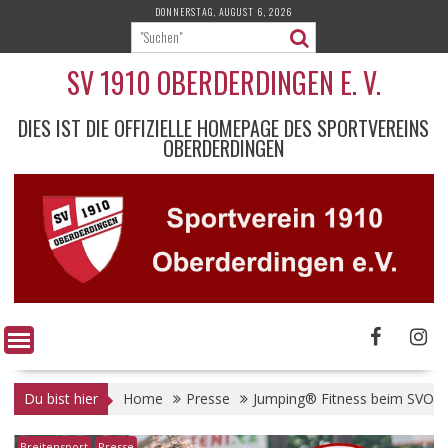
Skip
DONNERSTAG, AUGUST 6, 2026
to
content
SV 1910 OBERDERDINGEN E. V.
DIES IST DIE OFFIZIELLE HOMEPAGE DES SPORTVEREINS
OBERDERDINGEN
Du bist hier
Home
Presse
Jumping® Fitness beim SVO
Breitensport
Presse