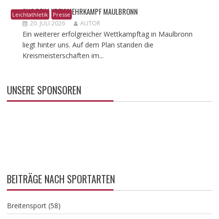
SVO BEIM KREISMEHRKAMPF MAULBRONN
Leichtathletik
Presse
20. JULI 2026
AUTOR
Ein weiterer erfolgreicher Wettkampftag in Maulbronn
liegt hinter uns. Auf dem Plan standen die
Kreismeisterschaften im...
UNSERE SPONSOREN
BEITRÄGE NACH SPORTARTEN
Breitensport
(58)