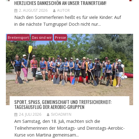
HERZLICHES DANKESCHÖN AN UNSER TRAINERTEAM!
2. AUGUST 2026
AUTOR
Nach den Sommerferien heißt es für viele Kinder: Auf
in die nächste Turngruppe! Doch nicht nur...
Breitensport
Das sind wir
Presse
​SPORT, SPASS, GEMEINSCHAFT UND TREFFSICHERHEIT: T
AGESAUSFLUG DER AEROBIC-GRUPPEN
24. JULI 2026
SVOADM1N
Am Samstag, den 18. Juli, machten sich die
Teilnehmerinnen der Montags- und Dienstags-Aerobic-
Kurse von Martina gemeinsam...